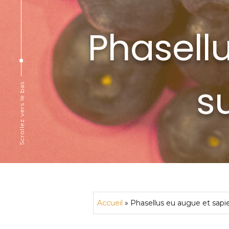
Phasell
su
Scrollez vers le bas
Accueil
»
Phasellus eu augue et sapie