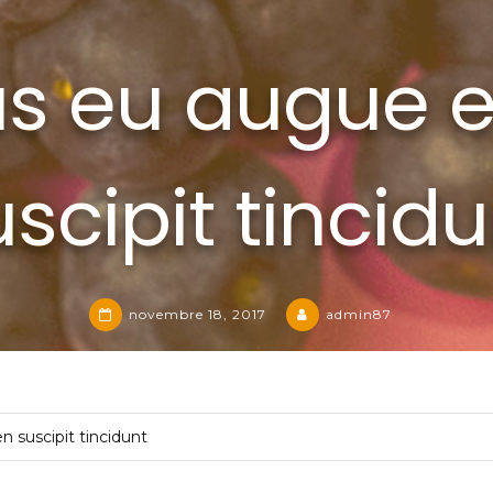
us eu augue e
scipit tincidu
novembre 18, 2017
admin87
n suscipit tincidunt