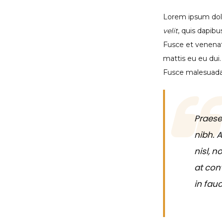
Lorem ipsum dolor
velit
, quis dapib
Fusce et venenati
mattis eu eu dui.
Fusce malesuada 
Praese
nibh. 
nisl, 
at con
in fau