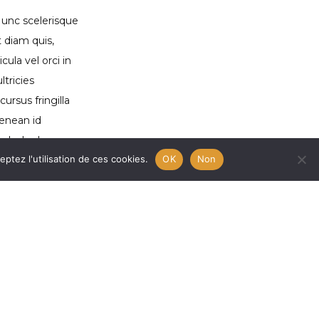
Nunc scelerisque
t diam quis,
ula vel orci in
ltricies
ursus fringilla
Aenean id
gula. In rhoncus
ptez l'utilisation de ces cookies.
OK
Non
uisque dictum
que. Quisque porta
iverra. Mauris ut
gravida. Duis