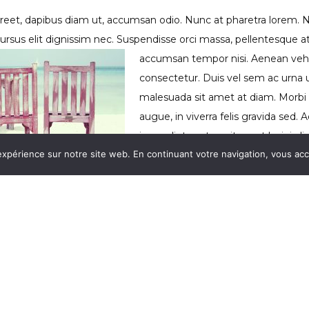
aoreet, dapibus diam ut, accumsan odio. Nunc at pharetra lorem. 
 cursus elit dignissim nec. Suspendisse orci massa, pellentesque a
accumsan tempor nisi.
Aenean vehic
consectetur. Duis vel sem ac urna u
malesuada sit amet at diam. Morbi c
augue, in viverra felis gravida sed. 
imperdiet metus, sit amet lacinia li
expérience sur notre site web. En continuant votre navigation, vous acce
consequat ligula quis vulputate. Q
tellus eu risus scelerisque sceleris
ed fermentum diam accumsan ut. Morbi malesuada nec metus vel v
vamus nec eleifend lacus. Nullam molestie mi sed mauris vehicula 
 maximus pharetra.
ategorized
project
,
theme