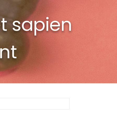
t sapien
nt