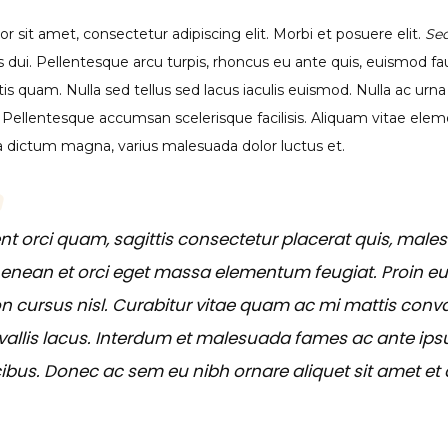
 sit amet, consectetur adipiscing elit. Morbi et posuere elit.
Se
us dui. Pellentesque arcu turpis, rhoncus eu ante quis, euismod f
s quam. Nulla sed tellus sed lacus iaculis euismod. Nulla ac urna
 Pellentesque accumsan scelerisque facilisis. Aliquam vitae elem
dictum magna, varius malesuada dolor luctus et.
nt orci quam, sagittis consectetur placerat quis, mal
Aenean et orci eget massa elementum feugiat. Proin e
non cursus nisl. Curabitur vitae quam ac mi mattis conva
vallis lacus. Interdum et malesuada fames ac ante ips
cibus. Donec ac sem eu nibh ornare aliquet sit amet et