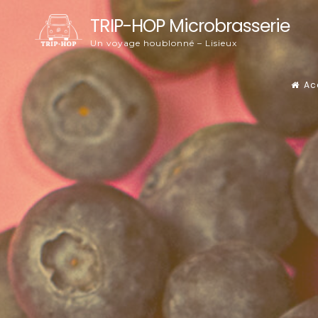
Skip
TRIP-HOP Microbrasserie
to
Un voyage houblonné – Lisieux
content
Ac