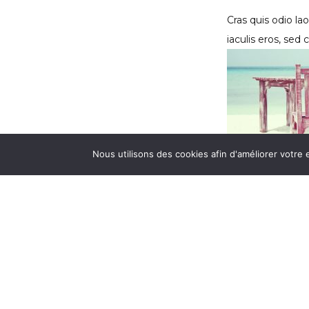
Cras quis odio l
iaculis eros, sed
Nous utilisons des cookies afin d'améliorer votre 
efficitur est, s
pulvinar elit. Vi
faucibus urna et
Cinema
,
Unc
andy
,
cresta