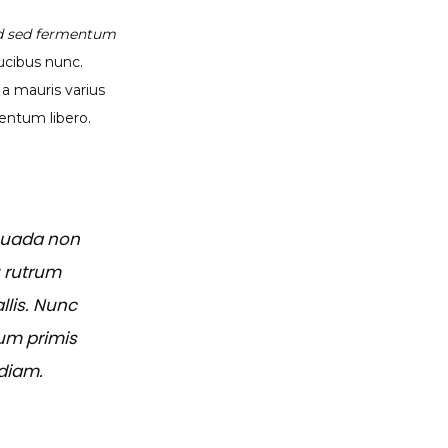
d sed fermentum
aucibus nunc.
 a mauris varius
entum libero.
esuada non
u rutrum
llis. Nunc
um primis
 diam.