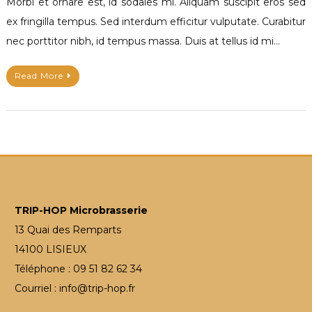
Morbi et ornare est, id sodales mi. Aliquam suscipit eros sed
ex fringilla tempus. Sed interdum efficitur vulputate. Curabitur
nec porttitor nibh, id tempus massa. Duis at tellus id mi…
Read More
TRIP-HOP Microbrasserie
13 Quai des Remparts
14100 LISIEUX
Téléphone : 09 51 82 62 34
Courriel : info@trip-hop.fr