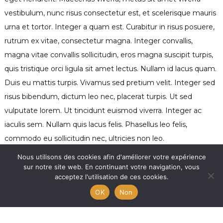
vestibulum, nunc risus consectetur est, et scelerisque mauris
urna et tortor. Integer a quam est. Curabitur in risus posuere,
rutrum ex vitae, consectetur magna. Integer convallis,
magna vitae convallis sollicitudin, eros magna suscipit turpis,
quis tristique orci ligula sit amet lectus. Nullam id lacus quam.
Duis eu mattis turpis. Vivamus sed pretium velit. Integer sed
risus bibendum, dictum leo nec, placerat turpis. Ut sed
vulputate lorem. Ut tincidunt euismod viverra. Integer ac
iaculis sem. Nullam quis lacus felis. Phasellus leo felis,
commodo eu sollicitudin nec, ultricies non leo.
Nous utilisons des cookies afin d'améliorer votre expérience
Phasellus semper lacus nec volutpat cursus. Sed id varius
sur notre site web. En continuant votre navigation, vous
augue. Nulla a erat posuere mi maximus accumsan vel sed
acceptez l'utilisation de ces cookies.
dui. Pellentesque accumsan euismod ultrices. Nam magna
OK
Non
sem, mollis nec eros at, imperdiet placerat neque. In hac
habitasse platea dictumst. In hac habitasse platea dictumst.